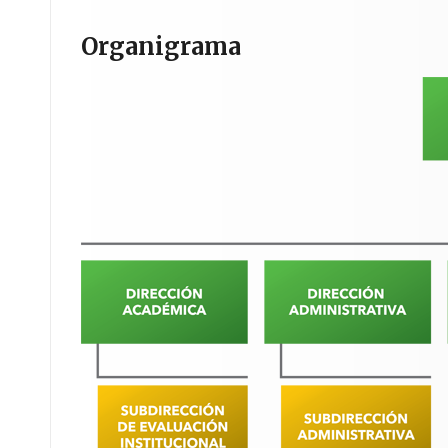
Organigrama