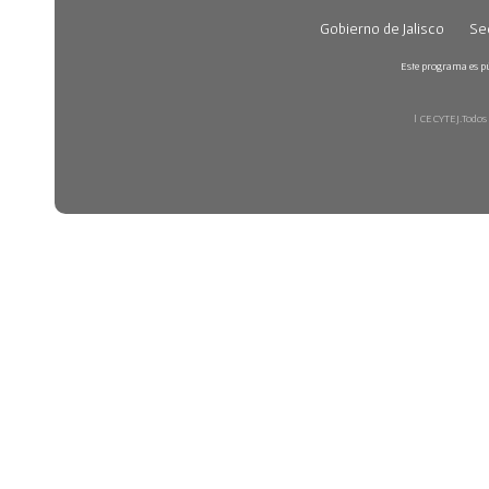
Gobierno de Jalisco
Sec
Este programa es púb
| CECYTEJ.Todos