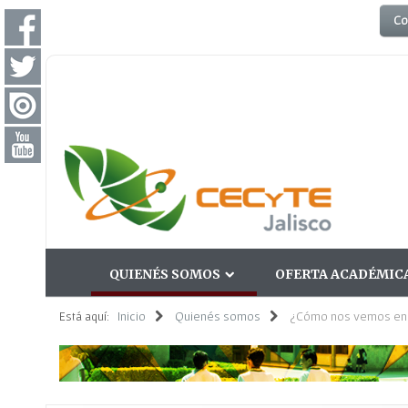
Co
QUIENÉS SOMOS
OFERTA ACADÉMIC
Está aquí:
Inicio
Quienés somos
¿Cómo nos vemos en e