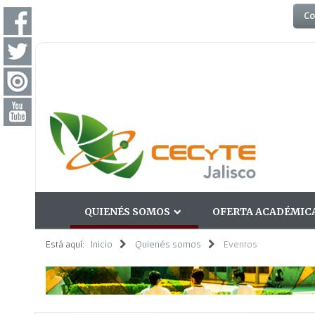
Co
QUIENÉS SOMOS
OFERTA ACADÉMIC
Está aquí:
Inicio
Quienés somos
Eventos