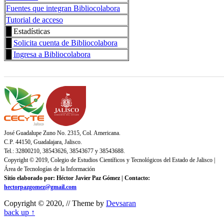
Fuentes que integran Bibliocolabora
Tutorial de acceso
█ Estadísticas
█
Solicita cuenta de Bibliocolabora
█
Ingresa a Bibliocolabora
_______________________________________________________
José Guadalupe Zuno No. 2315, Col. Americana.
C.P. 44150, Guadalajara, Jalisco.
Tel.: 32800210, 38543626, 38543677 y 38543688.
Copyright © 2019, Colegio de Estudios Científicos y Tecnológicos del Estado de Jalisco |
Área de Tecnologías de la Información
Sitio elaborado por: Héctor Javier Paz Gómez | Contacto:
hectorpazgomez@gmail.com
Copyright © 2020,
// Theme by
Devsaran
back up ↑